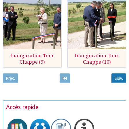
Inauguration Tour
Inauguration Tour
Chappe (9)
Chappe (10)
Préc.
Suiv.
Accès rapide