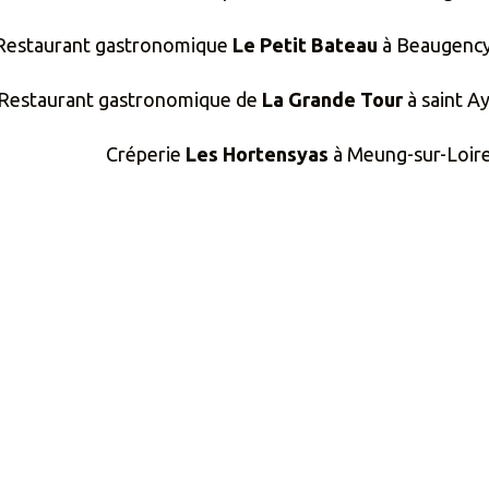
Restaurant gastronomique
Le Petit Bateau
à Beaugency 
Restaurant gastronomique de
La Grande Tour
à saint Ay
Créperie
Les Hortensyas
à Meung-sur-Loire 
L’Idée
à Beaugency : 15km. +33(0) 2 45
Le Bateau-Lavoir
à Orléans : 20km. +33(0)
e dernière mise à jour : 06/04/2026