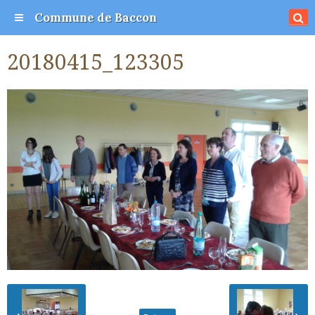
Commune de Baccon
20180415_123305