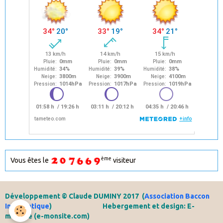
ème
Vous êtes le
visiteur
Développement © Claude DUMINY 2017
(
Association Baccon
Informatique
) Hebergement et design: E-
monsite (e-monsite.com)