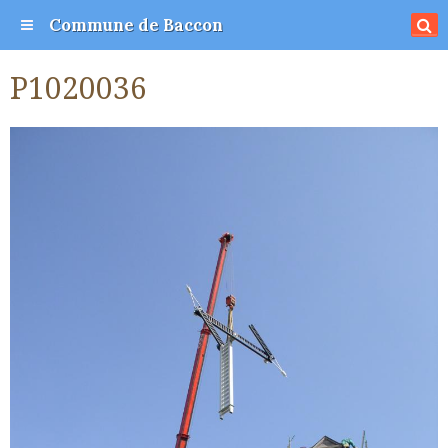
Commune de Baccon
P1020036