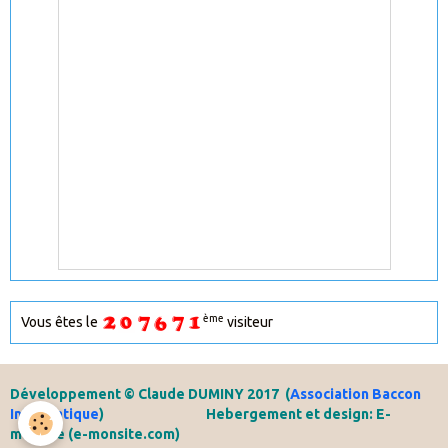
ème
Vous êtes le
visiteur
Développement © Claude DUMINY 2017
(
Association Baccon
Informatique
) Hebergement et design: E-
monsite (e-monsite.com)